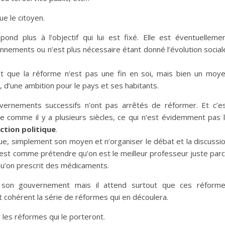
nue le citoyen.
ond plus à l’objectif qui lui est fixé. Elle est éventuelleme
nements ou n’est plus nécessaire étant donné l’évolution social
est que la réforme n’est pas une fin en soi, mais bien un moy
d’une ambition pour le pays et ses habitants.
vernements successifs n’ont pas arrêtés de réformer. Et c’e
re comme il y a plusieurs siècles, ce qui n’est évidemment pas 
ction politique
.
ique, simplement son moyen et n’organiser le débat et la discussi
r est comme prétendre qu’on est le meilleur professeur juste par
qu’on prescrit des médicaments.
 son gouvernement mais il attend surtout que ces réform
t cohérent la série de réformes qui en découlera.
r les réformes qui le porteront.