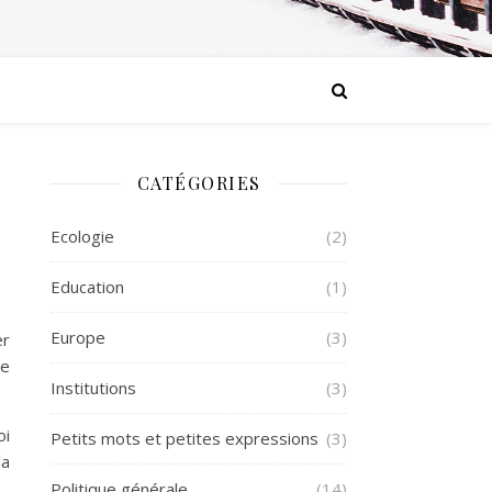
CATÉGORIES
Ecologie
(2)
Education
(1)
Europe
(3)
er
re
Institutions
(3)
oi
Petits mots et petites expressions
(3)
la
Politique générale
(14)